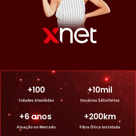
+
100
+
10
mil
Cidades Atendidas
Usuários Satisfeitos
+
6
 anos 
+
200
km
Atuação no Mercado
Fibra Ótica Instalada